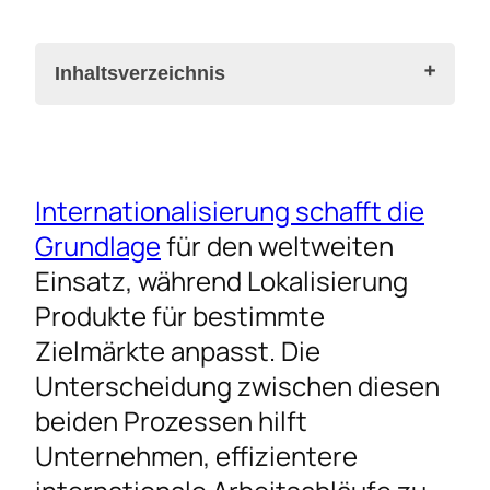
Inhaltsverzeichnis
I18n: Die Grundlage für globale Software
Internationalisierung schafft die
L10n: Von der Übersetzung zur kulturellen
Grundlage
für den weltweiten
Anpassung
Einsatz, während Lokalisierung
Lokalisierung vs. Internationalisierung auf
Produkte für bestimmte
einen Blick
Zielmärkte anpasst. Die
Technischer Vergleich: Wie I18n und L10n in
Unterscheidung zwischen diesen
der Praxis funktionieren
beiden Prozessen hilft
Strategie für internationale
Unternehmen, effizientere
Markteinführungen