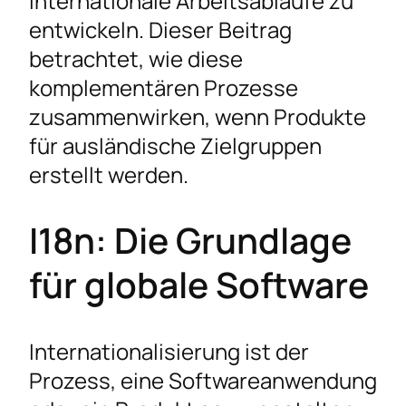
internationale Arbeitsabläufe zu
Praxisbeispiele
entwickeln. Dieser Beitrag
Typische Herausforderungen
betrachtet, wie diese
Die Rolle der Globalisierung im I18n und L10n
komplementären Prozesse
Prozess
zusammenwirken, wenn Produkte
Werkzeuge und Technologien für effiziente
für ausländische Zielgruppen
I18n und L10n
erstellt werden.
Zukunftsperspektiven
Häufige Fragen zu Lokalisierung vs.
I18n: Die Grundlage
Internationalisierung
für globale Software
Internationalisierung ist der
Prozess, eine Softwareanwendung