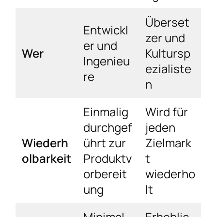
Überset
Entwickl
zer und
er und
Wer
Kultursp
Ingenieu
ezialiste
re
n
Einmalig
Wird für
durchgef
jeden
Wiederh
ührt zur
Zielmark
olbarkeit
Produktv
t
orbereit
wiederho
ung
lt
Minimal –
Erheblic