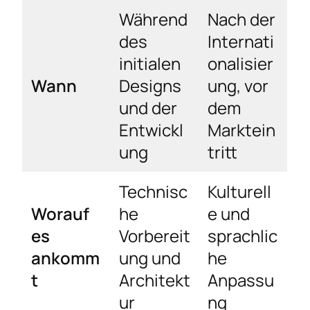
Während
Nach der
des
Internati
initialen
onalisier
Wann
Designs
ung, vor
und der
dem
Entwickl
Marktein
ung
tritt
Technisc
Kulturell
Worauf
he
e und
es
Vorbereit
sprachlic
ankomm
ung und
he
t
Architekt
Anpassu
ur
ng