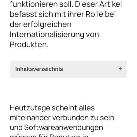
funktionieren soll. Dieser Artikel
befasst sich mit ihrer Rolle bei
der erfolgreichen
Internationalisierung von
Produkten.
Inhaltsverzeichnis
Was ist ein Globalisierungstest?
Heutzutage scheint alles
Was sind Lokalisierungstests?
miteinander verbunden zu sein
Die Bedeutung von Globalisierungs- und
und Softwareanwendungen
Lokalisierungstests
müssen für Benutzer in