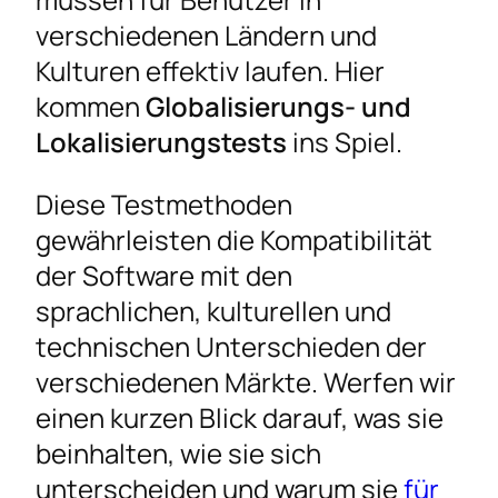
Durchführung von Globalisierungstests
verschiedenen Ländern und
Durchführung von Lokalisierungstests
Kulturen effektiv laufen. Hier
Herausforderungen der Globalisierungs- und
kommen
Globalisierungs- und
Lokalisierungstests
Lokalisierungstests
ins Spiel.
Diese Testmethoden
gewährleisten die Kompatibilität
der Software mit den
sprachlichen, kulturellen und
technischen Unterschieden der
verschiedenen Märkte. Werfen wir
einen kurzen Blick darauf, was sie
beinhalten, wie sie sich
unterscheiden und warum sie
für