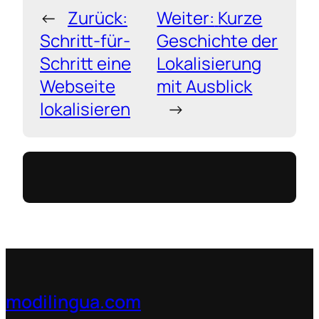
←
Zurück:
Weiter:
Kurze
Schritt-für-
Geschichte der
Schritt eine
Lokalisierung
Webseite
mit Ausblick
lokalisieren
→
modilingua.com