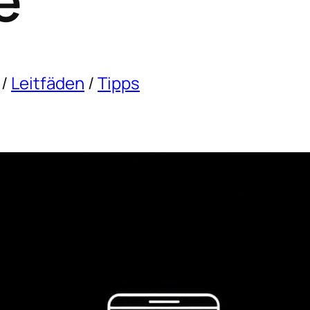
e
/
Leitfäden
/
Tipps