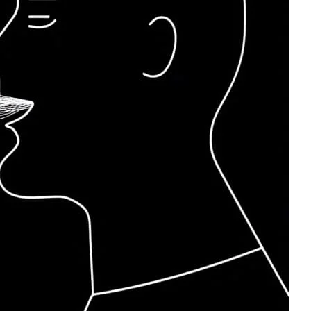
Neueste Beiträge
Professionelle
Übersetzungen für
eLearning und Trainings
Der Lokalisierungsablauf
hinter mehrsprachigem
Support
Eine Gettext-Checkliste
für die Python-
Lokalisierung