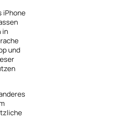
s iPhone
lassen
 in
prache
App und
ieser
utzen
n anderes
em
tzliche