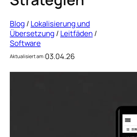
Blog
/
Lokalisierung und
Übersetzung
/
Leitfäden
/
Software
03.04.26
Aktualisiert am: