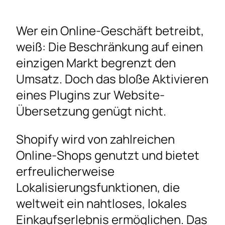
Den Shop übersetzen
Wer ein Online-Geschäft betreibt,
Die richtigen Übersetzungswerkzeuge
weiß: Die Beschränkung auf einen
wählen
einzigen Markt begrenzt den
Shopify Markets und Checkout-Anpassung
Umsatz. Doch das bloße Aktivieren
Lokale Währungen und
eines Plugins zur Website-
Zahlungsmodalitäten
Übersetzung genügt nicht.
Internationales SEO und
Lokalisierungsmethoden
Shopify wird von zahlreichen
Das Kundenerlebnis mit kulturellem Feingefühl
Online-Shops genutzt und bietet
verbessern
erfreulicherweise
Häufig gestellte Fragen
Lokalisierungsfunktionen, die
Eine skalierbare Shopify-
weltweit ein nahtloses, lokales
Lokalisierungsstrategie ist lohnenswert
Einkaufserlebnis ermöglichen. Das